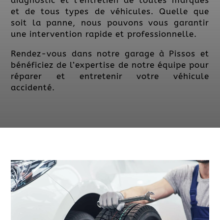
diagnostic et l’entretien de toutes marques
et de tous types de véhicules. Quelle que
soit la panne, nous pouvons vous garantir
une intervention rapide et professionnelle.
Rendez-vous dans notre garage à Pissos et
bénéficiez de l’expertise de notre équipe pour
réparer et entretenir votre véhicule
accidenté.