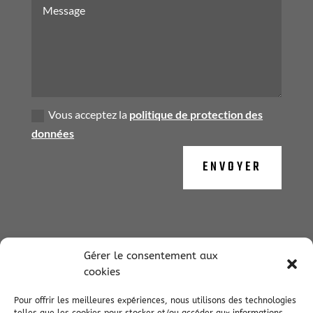
Vous acceptez la
politique de protection des
données
ENVOYER
Gérer le consentement aux
cookies
/
Entretien réparation automobile à Commensacq
Entretien
/
réparation automobile à Sore
Entretien réparation automobile
Pour offrir les meilleures expériences, nous utilisons des technologies
/
à Trensacq
Entretien réparation automobile à Liposthey